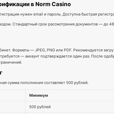
рификации в Norm Casino
гистрации нужен email и пароль. Доступна быстрая регистр
одом. Стандартный срок рассмотрения документов — до 48
инет. Форматы — JPEG, PNG или PDF. Рекомендуется загруж
 требуется — аккаунт подтверждается один раз. После одо
ограничений.
г
ная сумма пополнения составляет 500 рублей.
Минимум
500 рублей