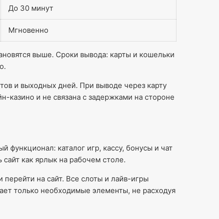
До 30 минут
Мгновенно
новятся выше. Сроки вывода: карты и кошельки
о.
тов и выходных дней. При выводе через карту
н-казино и не связана с задержками на стороне
 функционал: каталог игр, кассу, бонусы и чат
 сайт как ярлык на рабочем столе.
 перейти на сайт. Все слоты и лайв-игры
ает только необходимые элементы, не расходуя