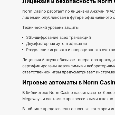
Лицензия и безопасность Norm 
Norm Casino работает по лицензии Анжуан №ALS
лицензии опубликован в футере официального с
Технический уровень защиты:
SSL-шифрование всех транзакций
Двухфакторная аутентификация
Разделение игрового и операционного счетов
Лицензия Анжуан обязывает оператора проходит
сертифицированы независимыми лабораториями 
ответственной игры предусматривает инструме
Игровые автоматы в Norm Casi
В библиотеке Norm Casino насчитывается более
Megaways и слотами с прогрессивными джекпот
В таблице представлены основные категории иг