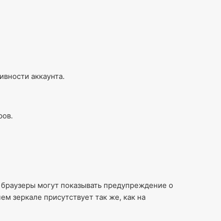
ивности аккаунта.
ров.
: браузеры могут показывать предупреждение о
ем зеркале присутствует так же, как на