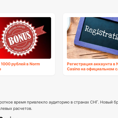
 1000 рублей в Norm
Регистрация аккаунта в 
o
Casino на официальном с
ороткое время привлекло аудиторию в странах СНГ. Новый б
левых расчетов.